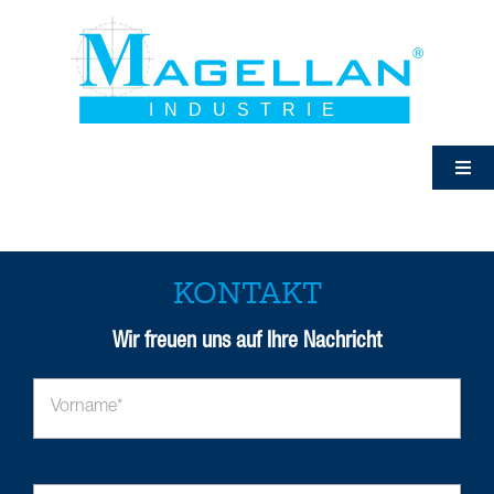
Zum
Inhalt
springen
Togg
Navig
Magellan Industrie
Module
KONTAKT
Wir freuen uns auf Ihre Nachricht
Leistungen
geoinform
Aktuelles