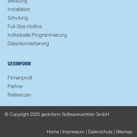
Beratung
Installation
Schulung
Full-Size-Hotline
Individuelle Programmierung
Datenkonvertierung
GEOINFORM
Firmenprofil
Partner
Referenzen
© Copyright 2025 geoinform Softwarevertrieb GmbH
Home
|
Impressum
|
Datenschutz
|
Sitemap